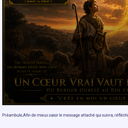
Préambule,Afin de mieux saisir le message attaché qui suivra, réfl