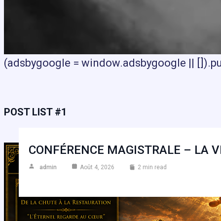
(adsbygoogle = window.adsbygoogle || []).pus
POST LIST #1
CONFÉRENCE MAGISTRALE – LA VI
admin
Août 4, 2026
2 min read