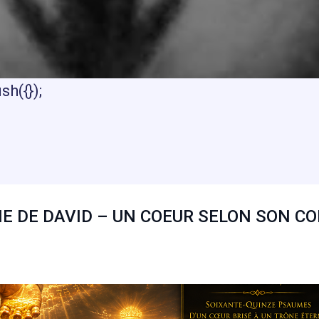
h({});
E DE DAVID – UN COEUR SELON SON C