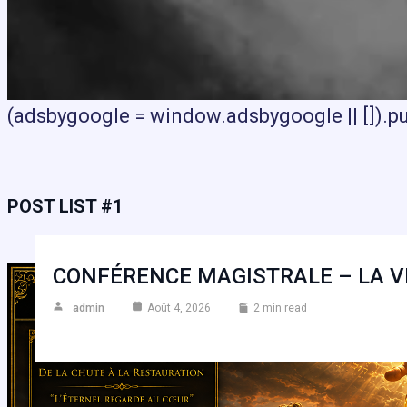
(adsbygoogle = window.adsbygoogle || []).pus
POST LIST #1
CONFÉRENCE MAGISTRALE – LA VI
admin
Août 4, 2026
2 min read