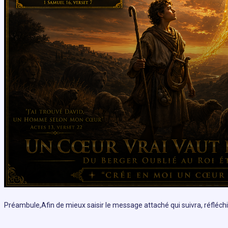
Préambule,Afin de mieux saisir le message attaché qui suivra, réfl