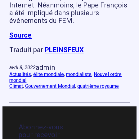
Internet. Néanmoins, le Pape François
a été impliqué dans plusieurs
événements du FEM.
Source
Traduit par
PLEINSFEUX
admin
avril 8, 2022
Actualités
, 
élite mondiale
, 
mondialiste
, 
Nouvel ordre
mondial
Climat
, 
Gouvernement Mondial
, 
quatrième royaume
Abonnez-vous
pour recevoir