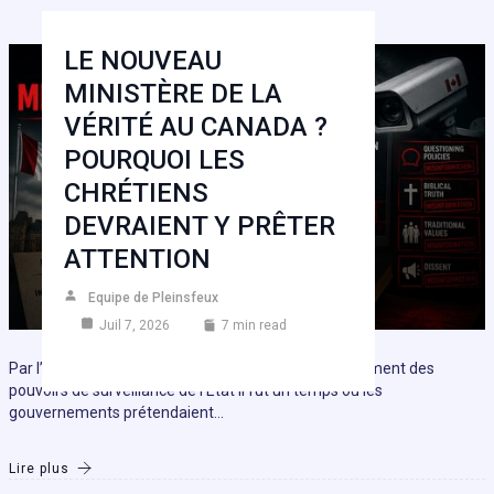
LE NOUVEAU
MINISTÈRE DE LA
VÉRITÉ AU CANADA ?
POURQUOI LES
CHRÉTIENS
DEVRAIENT Y PRÊTER
ATTENTION
Equipe de Pleinsfeux
Juil 7, 2026
7 min read
Par l’équipe de PNW – le 6 juillet 2026 1) L’élargissement des
pouvoirs de surveillance de l’État Il fut un temps où les
gouvernements prétendaient…
Lire plus