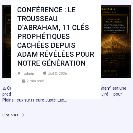
CONFÉRENCE : LE
TROUSSEAU
D’ABRAHAM, 11 CLÉS
PROPHÉTIQUES
CACHÉES DEPUIS
ADAM RÉVÉLÉES POUR
NOTRE GÉNÉRATION
admin
Juil 8, 2026
2 min read
⚠️ Cette conférence magistrale “Le Trousseau d’Abraham” est une
production originale d’Yvan Jaccard — Association El Jiré — pour
Pleins Feux sur l’Heure Juste. Elle…
Lire plus