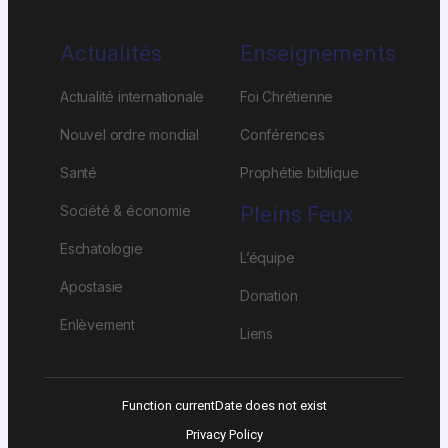
Actualités
Enseignements
Actualité internationale
Foi Chrétienne
Nouvel ordre mondial
Conférences
Santé
Prophétie biblique
Société & économie
Pleins Feux
Eschatologie
L’équipe
Apostasie
Donation
Enlèvement
Liens
Function currentDate does not exist
Privacy Policy