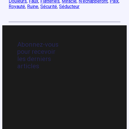
Douleurs
, 
Faux
, 
Flatteries
, 
Miracle
, 
N’échapperont
, 
Paix
, 
Royauté
, 
Ruine
, 
Sécurité
, 
Séducteur
Abonnez-vous
pour recevoir
les derniers
articles