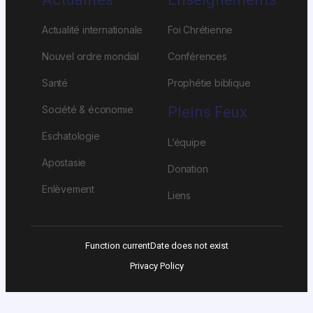
Actualité internationale
Foi Chrétienne
Nouvel ordre mondial
Conférences
Santé
Prophétie biblique
Société & économie
Pleins Feux
Eschatologie
L’équipe
Apostasie
Donation
Enlèvement
Liens
Function currentDate does not exist
Privacy Policy