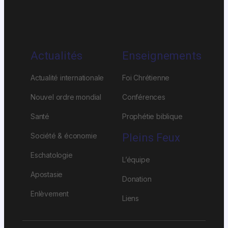
Actualités
Enseignements
Actualité internationale
Foi Chrétienne
Nouvel ordre mondial
Conférences
Santé
Prophétie biblique
Société & économie
Pleins Feux
Eschatologie
L’équipe
Apostasie
Donation
Enlèvement
Liens