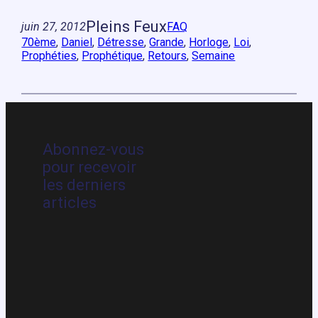
Pleins Feux
juin 27, 2012
FAQ
70ème
, 
Daniel
, 
Détresse
, 
Grande
, 
Horloge
, 
Loi
, 
Prophéties
, 
Prophétique
, 
Retours
, 
Semaine
Abonnez-vous
pour recevoir
les derniers
articles