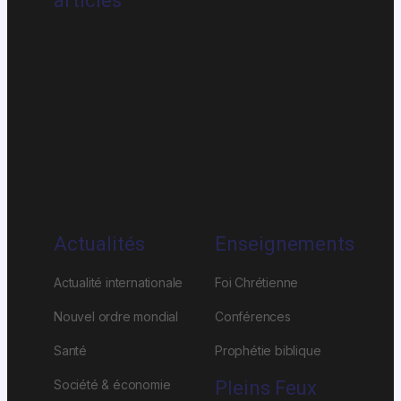
articles
Actualités
Enseignements
Actualité internationale
Foi Chrétienne
Nouvel ordre mondial
Conférences
Santé
Prophétie biblique
Société & économie
Pleins Feux