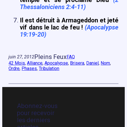
Thessaloniciens 2:4-11)
Il est détruit à Armageddon et jeté
vif dans le lac de feu !
(Apocalypse
19:19-20)
Pleins Feux
juin 27, 2012
FAQ
42 Mois
, 
Alliance
, 
Apocalypse
, 
Brisera
, 
Daniel
, 
Nom
, 
Ordre
, 
Phases
, 
Tribulation
Abonnez-vous
pour recevoir
les derniers