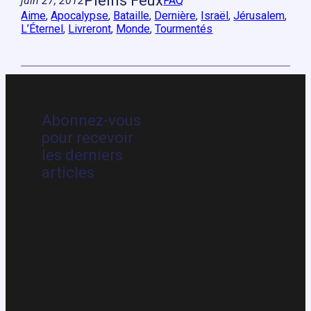
Pleins Feux
juin 27, 2012
FAQ
Aime
, 
Apocalypse
, 
Bataille
, 
Dernière
, 
Israël
, 
Jérusalem
, 
L’Éternel
, 
Livreront
, 
Monde
, 
Tourmentés
Abonnez-vous
pour recevoir
les derniers
articles