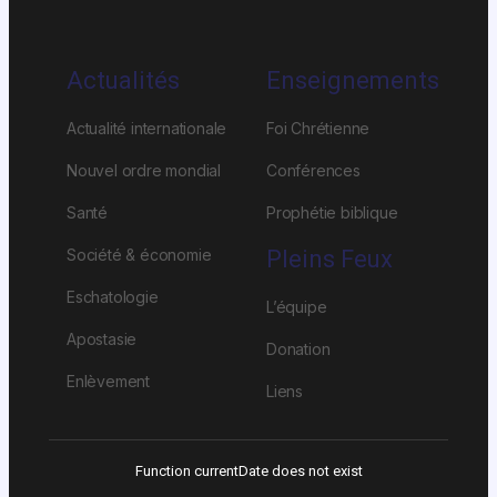
Actualités
Enseignements
Actualité internationale
Foi Chrétienne
Nouvel ordre mondial
Conférences
Santé
Prophétie biblique
Société & économie
Pleins Feux
Eschatologie
L’équipe
Apostasie
Donation
Enlèvement
Liens
Function currentDate does not exist