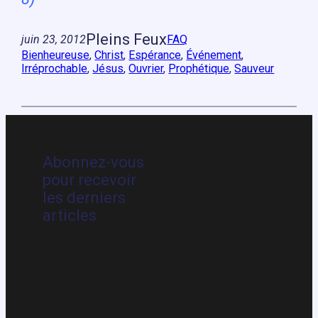
Pleins Feux
juin 23, 2012
FAQ
Bienheureuse
, 
Christ
, 
Espérance
, 
Événement
, 
Irréprochable
, 
Jésus
, 
Ouvrier
, 
Prophétique
, 
Sauveur
Abonnez-vous
pour recevoir
les derniers
articles