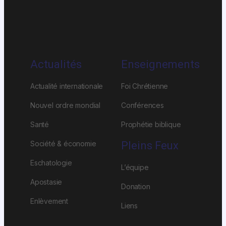
Actualités
Enseignements
Actualité internationale
Foi Chrétienne
Nouvel ordre mondial
Conférences
Santé
Prophétie biblique
Société & économie
Pleins Feux
Eschatologie
L’équipe
Apostasie
Donation
Enlèvement
Liens