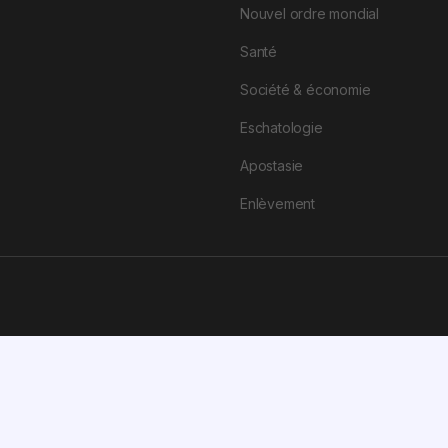
Nouvel ordre mondial
Santé
Société & économie
Eschatologie
Apostasie
Enlèvement