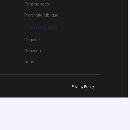
Conférences
Prophétie biblique
Pleins Feux
L’équipe
Donation
Liens
Privacy Policy