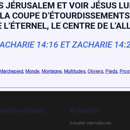
JÉRUSALEM ET VOIR JÉSUS LUI-
 LA COUPE D’ÉTOURDISSEMENTS 
 L’ÉTERNEL, LE CENTRE DE L’A
ACHARIE 14:16 ET ZACHARIE 14:
Marchepied
, 
Monde
, 
Montagne
, 
Multitudes
, 
Oliviers
, 
Pieds
, 
Pros
erniers articles
Actualités
Actualité internationale