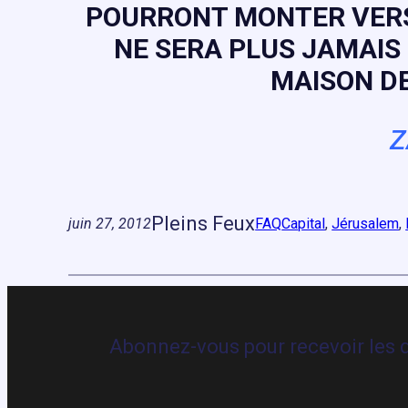
POURRONT MONTER VERS 
NE SERA PLUS JAMAIS
MAISON DE
Z
Pleins Feux
juin 27, 2012
FAQ
Capital
, 
Jérusalem
, 
Abonnez-vous pour recevoir les d