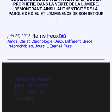
PROPHÉTIE, DANS LA VÉRITÉ DE LA LUMIÈRE,
DÉMONTRANT AINSI L’AUTHENTICITÉ DE LA
PAROLE DE DIEU ET L’IMMINENCE DE SON RETOUR
!
Pleins Feux
juin 27, 2012
FAQ
Amos
, 
Christ
, 
Chronologie
, 
Deux
, 
Différent
, 
Grâce
, 
Irréprochables
, 
Jours
, 
L’Éternel
, 
Purs
Abonnez-vous
pour recevoir
les derniers
articles