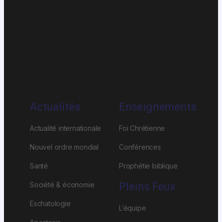
Actualités
Enseignements
Actualité internationale
Foi Chrétienne
Nouvel ordre mondial
Conférences
Santé
Prophétie biblique
Société & économie
Pleins Feux
Eschatologie
L’équipe