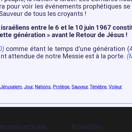
vra pour voir les événements prophétiques se
 Sauveur de tous les croyants !
israéliens entre le 6 et le 10 juin 1967 cons
tte génération » avant le Retour de Jésus !
0)
comme étant le temps d’une génération (40
ant attendue de notre Messie est à la porte.
(
 
Jérusalem
, 
Jour
, 
Nations
, 
Protège
, 
Sauveur
, 
Ténèbre
, 
Voleur
erniers articles
Actualités