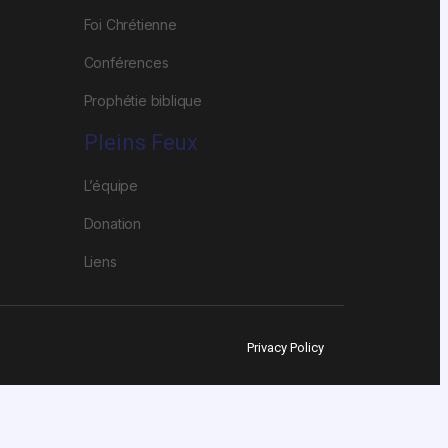
Foi Chrétienne
Conférences
Prophétie biblique
Pleins Feux
L’équipe
Donation
Liens
Privacy Policy