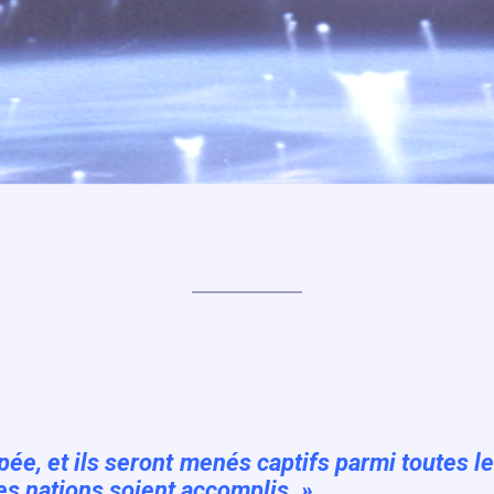
épée, et ils seront menés captifs parmi toutes l
es nations soient accomplis. »