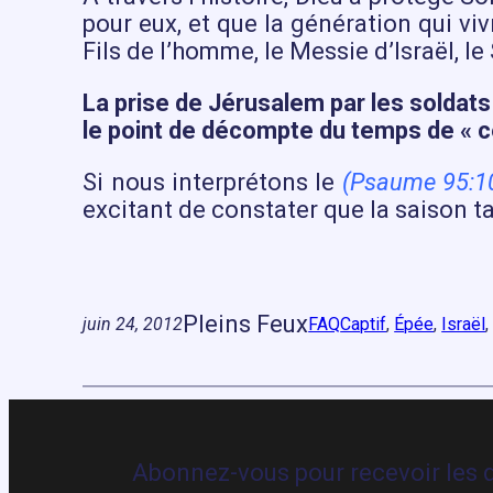
pour eux, et que la génération qui vi
Fils de l’homme, le Messie d’Israël, le
La prise de Jérusalem par les soldats 
le point de décompte du temps de « ce
Si nous interprétons le
(Psaume 95:1
excitant de constater que la saison t
Pleins Feux
juin 24, 2012
FAQ
Captif
, 
Épée
, 
Israël
,
Abonnez-vous pour recevoir les d