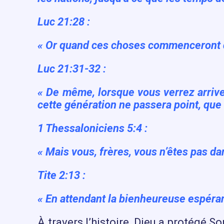
Luc 21:28 :
«
Or quand ces choses commenceront d’a
Luc 21:31-32 :
«
De même, lorsque vous verrez arrive
cette génération ne passera point, que 
1 Thessaloniciens 5:4 :
«
Mais vous, frères, vous n’êtes pas d
Tite 2:13 :
«
En attendant la bienheureuse espéranc
À travers l’histoire, Dieu a protégé S