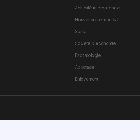
Actualité internationale
Nouvel ordre mondial
Santé
Société & économie
Eschatologie
Apostasie
Enlèvement