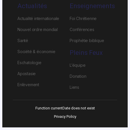
Actualités
Enseignements
Actualité internationale
Foi Chrétienne
Nouvel ordre mondial
Conférences
Santé
Prophétie biblique
Société & économie
Pleins Feux
Eschatologie
L’équipe
Apostasie
Donation
Enlèvement
Liens
Function currentDate does not exist
Privacy Policy