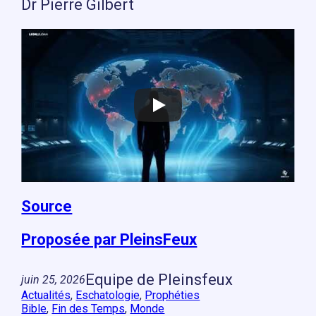
Dr Pierre Gilbert
Source
Proposée par PleinsFeux
Equipe de Pleinsfeux
juin 25, 2026
Actualités
, 
Eschatologie
, 
Prophéties
Bible
, 
Fin des Temps
, 
Monde