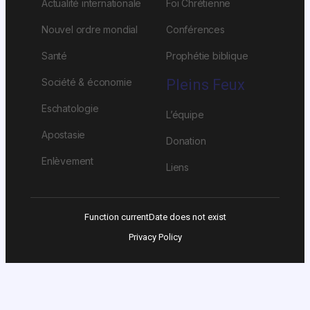
Actualité internationale
Foi Chrétienne
Nouvel ordre mondial
Conférences
Santé
Prophétie biblique
Société & économie
Pleins Feux
Eschatologie
L’équipe
Apostasie
Donation
Enlèvement
Liens
Function currentDate does not exist
Privacy Policy