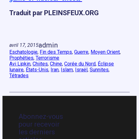
Traduit par PLEINSFEUX.ORG
admin
avril 17, 2015
Eschatologie
, 
Fin des Temps
, 
Guerre
, 
Moyen Orient
, 
Prophéties
, 
Terrorisme
Avi Lipkin
, 
Chiites
, 
Chine
, 
Corée du Nord
, 
Éclipse
lunaire
, 
États-Unis
, 
Iran
, 
Islam
, 
Israël
, 
Sunnites
, 
Tétrades
Abonnez-vous
pour recevoir
les derniers