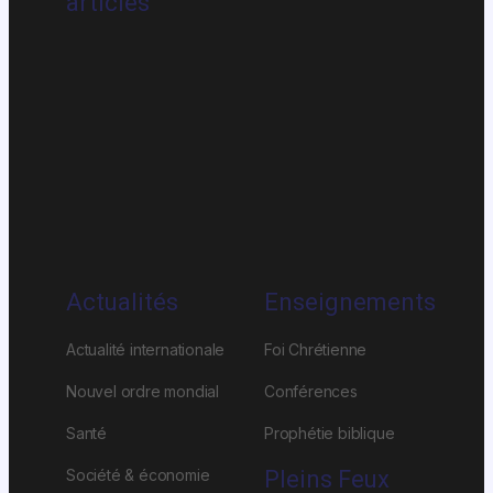
articles
Actualités
Enseignements
Actualité internationale
Foi Chrétienne
Nouvel ordre mondial
Conférences
Santé
Prophétie biblique
Société & économie
Pleins Feux