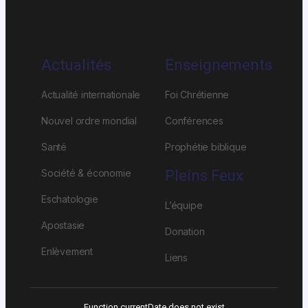
Actualités
Enseignements
Actualité internationale
Foi Chrétienne
Nouvel ordre mondial
Conférences
Santé
Prophétie biblique
Société & économie
Pleins Feux
Eschatologie
L’équipe
Apostasie
Donation
Enlèvement
Liens
Function currentDate does not exist