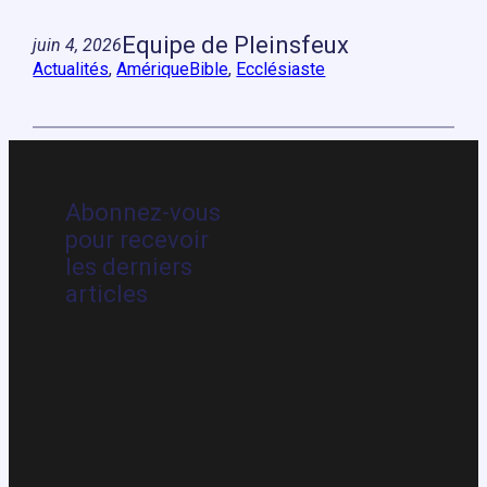
Equipe de Pleinsfeux
juin 4, 2026
Actualités
, 
Amérique
Bible
, 
Ecclésiaste
Abonnez-vous
pour recevoir
les derniers
articles