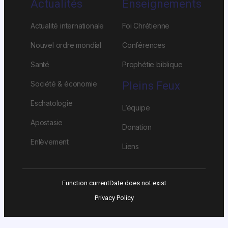
Actualités
Enseignements
Actualité internationale
Foi Chrétienne
Nouvel ordre mondial
Conférences
Santé
Prophétie biblique
Société & économie
Pleins Feux
Eschatologie
L’équipe
Apostasie
Donation
Enlèvement
Liens
Function currentDate does not exist
Privacy Policy