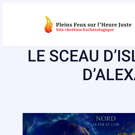
Aller
au
contenu
LE SCEAU D’I
D’ALE