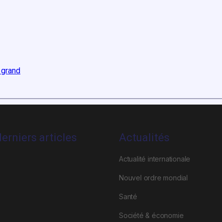
 grand
erniers articles
Actualités
Actualité internationale
Nouvel ordre mondial
Santé
Société & économie