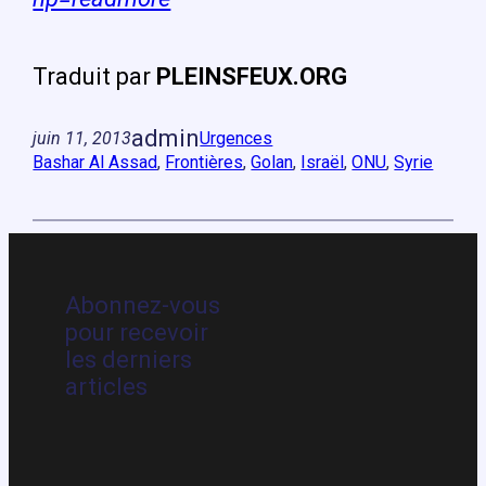
Traduit
par
PLEINSFEUX.ORG
admin
juin 11, 2013
Urgences
Bashar Al Assad
, 
Frontières
, 
Golan
, 
Israël
, 
ONU
, 
Syrie
Abonnez-vous
pour recevoir
les derniers
articles