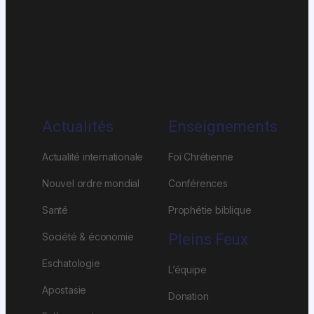
Actualités
Enseignements
Actualité internationale
Foi Chrétienne
Nouvel ordre mondial
Conférences
Santé
Prophétie biblique
Société & économie
Pleins Feux
Eschatologie
L’équipe
Apostasie
Donation