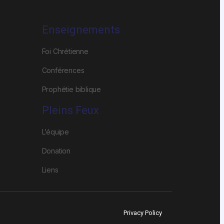
Enseignements
Foi Chrétienne
Conférences
Prophétie biblique
Pleins Feux
L’équipe
Donation
Liens
Privacy Policy