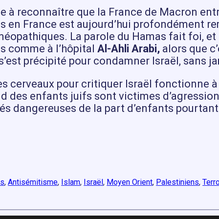
sse à reconnaître que la France de Macron ent
uifs en France est aujourd’hui profondément r
opathiques. La parole du Hamas fait foi, et c
ts comme à l’hôpital
Al-Ahli Arabi,
alors que c’
’est précipité pour condamner Israël, sans jam
es cerveaux pour critiquer Israël fonctionne à 
nd des enfants juifs sont victimes d’agression
ilités dangereuses de la part d’enfants pourta
és
, 
Antisémitisme
, 
Islam
, 
Israël
, 
Moyen Orient
, 
Palestiniens
, 
Terr