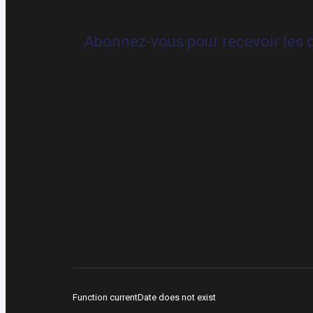
Abonnez-vous pour recevoir les d
Function currentDate does not exist