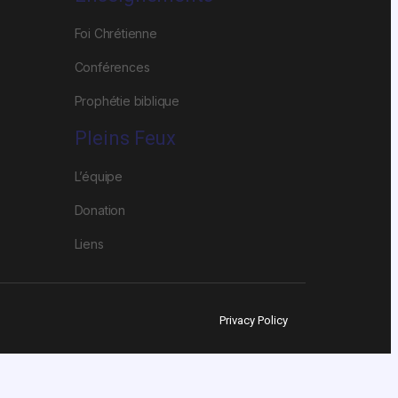
Foi Chrétienne
Conférences
Prophétie biblique
Pleins Feux
L’équipe
Donation
Liens
Privacy Policy