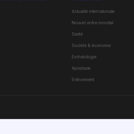
Actualité internationale
Nouvel ordre mondial
Santé
Société & économie
Eschatologie
Apostasie
Enlèvement