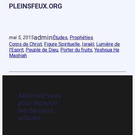
PLEINSFEUX.ORG
admin
mai 5, 2015
Études
, 
Prophéties
Corps de Christ
, 
Figure Spirituelle
, 
Israël
, 
Lumière de
l’Esprit
, 
Peuple de Dieu
, 
Porter du fruits
, 
Yeshoua Ha
Mashiah
Abonnez-vous
pour recevoir
les derniers
articles