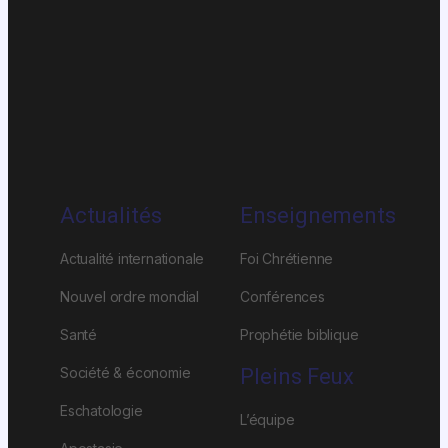
Actualités
Enseignements
Actualité internationale
Foi Chrétienne
Nouvel ordre mondial
Conférences
Santé
Prophétie biblique
Société & économie
Pleins Feux
Eschatologie
L’équipe