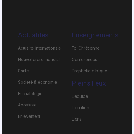
Actualités
Enseignements
Actualité internationale
Foi Chrétienne
Nouvel ordre mondial
Conférences
Santé
Prophétie biblique
Société & économie
Pleins Feux
Eschatologie
L’équipe
Apostasie
Donation
Enlèvement
Liens