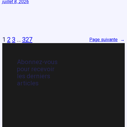
juillet 8, 2026
1
2
3
…
327
Page suivante
→
Abonnez-vous
pour recevoir
les derniers
articles