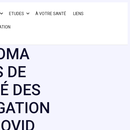
ETUDES
À VOTRE SANTÉ
LIENS
ATION
HOMA
S DE
É DES
GATION
COVID