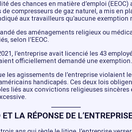
ité des chances en matière d’emploi (EEOC) a
 de compresseurs de gaz naturel, a mis en pl
 indiqué aux travailleurs qu’aucune exemption 
mandé des aménagements religieux ou médicaux
és, selon l’EEOC.
021, l’entreprise avait licencié les 43 employ
vaient officiellement demandé une exemption
 les agissements de l’entreprise violaient le ti
ux américains handicapés. Ces deux lois oblige
 liés aux convictions religieuses sincères e
excessive.
D ET LA RÉPONSE DE L’ENTREPRIS
rois ans qui règle le litige, l’entreprise verse