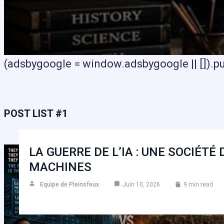
(adsbygoogle = window.adsbygoogle || []).pus
POST LIST #1
LA GUERRE DE L’IA : UNE SOCIÉT
MACHINES
Equipe de Pleinsfeux
Juin 10, 2026
9 min read