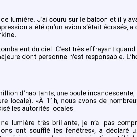
h de lumière. J’ai couru sur le balcon et il y 
ression a été qu’un avion s’était écrasé», a
rkine.
tombaient du ciel. C’est très effrayant quand
ajeure dont personne n’est responsable. L’hor
million d’habitants, une boule incandescente, 
eure locale). «À 11h, nous avons de nombre
sé les autorités locales.
une lumière très brillante, je n’ai pas compri
osions ont soufflé les fenêtres», a déclaré 