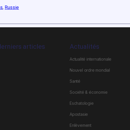
es
, 
Russie
erniers articles
Actualités
Actualité internationale
Nouvel ordre mondial
Santé
Société & économie
Eschatologie
Apostasie
Enlèvement