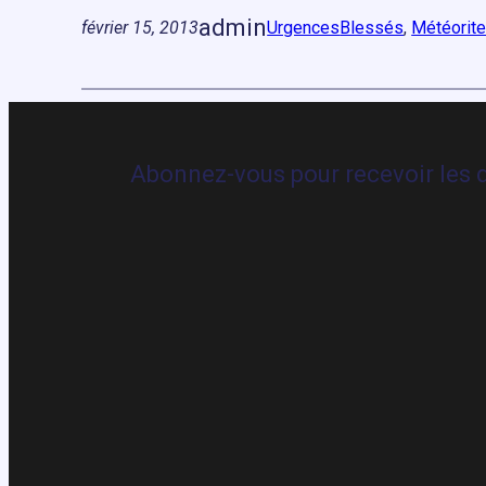
admin
février 15, 2013
Urgences
Blessés
, 
Météorit
Abonnez-vous pour recevoir les d