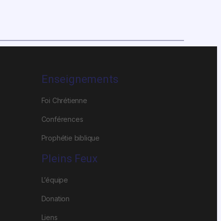
Enseignements
Foi Chrétienne
Conférences
Prophétie biblique
Pleins Feux
L’équipe
Donation
Liens