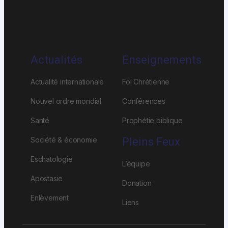
Actualités
Enseignements
Actualité internationale
Foi Chrétienne
Nouvel ordre mondial
Conférences
Santé
Prophétie biblique
Société & économie
Pleins Feux
Eschatologie
L’équipe
Apostasie
Donation
Enlèvement
Liens