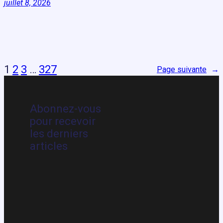
juillet 8, 2026
1
2
3
…
327
Page suivante
→
Abonnez-vous
pour recevoir
les derniers
articles